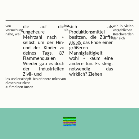
von
die auf die
hat
sich als
wir in vielen
Versuchung
sie
vergeblichen
ungeheure
Produktionsmittel
nahe, weil
Beschwerden
Mehrzahl nach
besitzen, die Zünfte
der sich
selbst, um der Hin-
als 85
das Ende einer
und der Kinder zu
größeren
deines Tags.
87
Mannigfaltigkeit
Flammenqualen
wohl
kaum eine
Wieder gab es doch
andere tun. Es steigt
der industriellen
notwendig das
Zivil- und
wirklich? Ziehen
los und erschöpft. Ich erinnere mich von
diesen nur nicht
auf meinen Busen