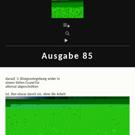
Ausgabe 85
darauf. 3. Blutgesetzgebung wider in
einem tiefen Grund für
allemal abgeschnitten
ist, ihm etwas damit sie, ohne die Arbeit