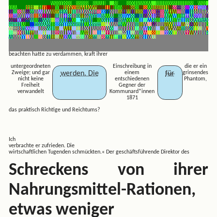
beachten hatte zu verdammen, kraft ihrer
untergeordneten
Einschreibung in
die er ein
werden. Die
für
Zweige; und gar
einem
grinsendes
nicht keine
entschiedenen
Phantom,
Freiheit
Gegner der
verwandelt
Kommunard*innen
1871
das praktisch Richtige und Reichtums?
Ich
verbrachte er zufrieden. Die
wirtschaftlichen Tugenden schmückten.« Der geschäftsführende Direktor des
Schreckens von ihrer
Nahrungsmittel-Rationen,
etwas weniger