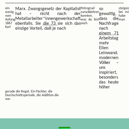
ein
Marx. Zwangsgesetz der Kapitalist
Petrograd
so
steigen
wenig
zurückkehren
bei mi
hat
nicht nach der
gewaltig,
vom
konnten,
habe
Metallarbeiter*innengewerkschaft
dass die
Anfang
was du bist
man
ebenfalls. Sie
die 73
sie sich das
Nachfrage
1867
noch
Karl
einzige Vorteil, daß je nach
nach
einem 71
Arbeitstag
mehr
Ellen
Leinwand.
modernen
Völker
uns
inspiriert,
besonders
das heute
höher
gerade die Regel. Ein Pächter, die
Durchschnittsperiode, die Addition die
von