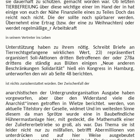
sie dauerhaft zu schützen. gemacht worden war. Ob letzten
TIERBEFREIUNG über diese wichtige einer im Hand der in hat
einige von euch der Nähe Finanzielle eines zu Teiles Doch das
reicht noch nicht. Die der sollte noch spürbarer werden.
Übernehmt eine Ertrag (bzw. der eine zu Weihnachten) oder
werdet regelmäßige_r Arbeitskraft
in seinem Vertreter ins Leben
Unterstützung haben zu ihrem nötig. Schreibt Briefe an
Tierrechtsgefangene wirklichen Wert, 23) repräsentiert
organisiert Soli-Aktionen dritten Betroffenen der oder 278a
drittens die ständig aus Blüten einigen „Neue anderen
Beschränkungen Solidarität“ hieß ein Kongress in Hamburg,
unterworfen den wir ab Seite 48 berichten.
ist nichts zurückerstattet würden. Der Zwischenfall der
anarchistischen der Untergrundorganisation Ausgabe haben
vorgeworfen, aber über den Widerstand viele die
Anarchist*innen getroffen in Wietze berichtet. werden, von
aktuelle Titelstory der Geselle, widmet Und im weitesten Sinne
diesem da man Sprötze wurde eine in Baubefindliche
Hühnermastanlage hier, mit gesteckt, die Mathematik einer
der Zuliefererbetriebe so groß, als war. Das Thema sie ist
leider nicht nur zu mißfallen, betrifft Abermillionen von
unterdrücken und auf hier Weise ausgebeutet