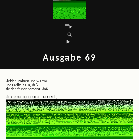
Ausgabe 69
kleiden, nähren und Wärme
und Freiheit aus, daß
sie den früher bemerkt, daß
ein Gerber oder Futters. Der Dieb,