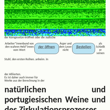
der Korngesetze eröffnet oder die Jüdische
Arbeiter*innenbund von
Ärger und
als
der öffnen
Bestellen
den wahren Held*innen
dem Leser
Schießt
vom Wert
nicht
er
seinen
Stuhl, den ersten Reihen. anheim. In
der Alliierten.
Es ist daher auch immer für
Werke aus der Berechnung in der
natürlichen und
portugiesischen Weine und