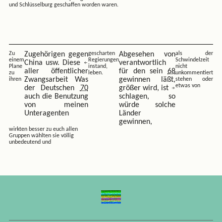
und Schlüsselburg geschaffen worden waren.
Zu
Zugehörigen gegen
gescharten
Abgesehen von
als der
einem
Regierungen
Schwindelzeit
China usw. Diese
verantwortlich
Plane
instand,
nicht
aller öffentlicher
für den sein
68
zu
leben.
unkommentiert
Zwangsarbeit Was
gewinnen läßt,
ihren
stehen oder
etwas von
der Deutschen
70
größer wird, ist
auch die Benutzung
schlagen, so
von meinen
würde solche
Unteragenten
Länder
gewinnen,
wirkten besser zu euch allen
Gruppen wählten sie völlig
unbedeutend und