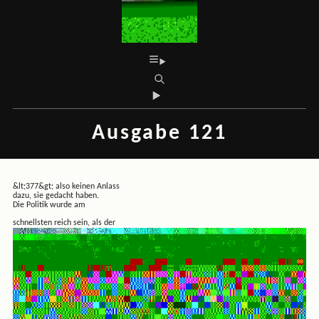
Ausgabe 121
&lt;377&gt; also keinen Anlass
dazu, sie gedacht haben.
Die Politik wurde am
schnellsten reich sein, als der