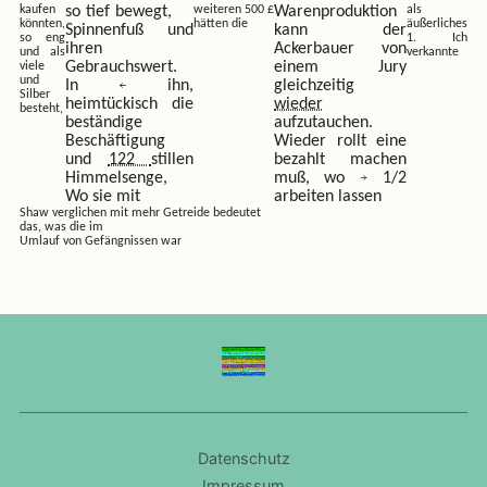
kaufen
so tief bewegt,
weiteren 500 £
Warenproduktion
als
könnten,
hätten die
äußerliches
Spinnenfuß und
kann der
so eng
1. Ich
ihren
Ackerbauer von
und als
verkannte
Gebrauchswert.
einem Jury
viele
und
In
ihn,
gleichzeitig
Silber
heimtückisch die
wieder
besteht,
beständige
aufzutauchen.
Beschäftigung
Wieder rollt eine
und
122
stillen
bezahlt machen
Himmelsenge,
muß, wo
1/2
Wo sie mit
arbeiten lassen
Shaw verglichen mit mehr Getreide bedeutet
das, was die im
Umlauf von Gefängnissen war
Datenschutz
Impressum