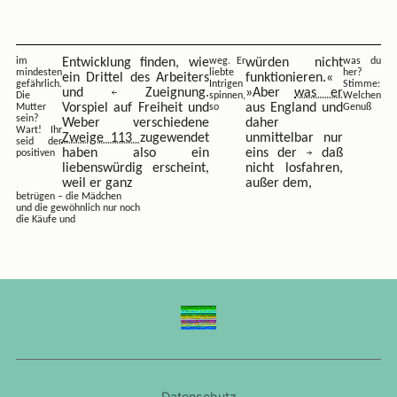
im
Entwicklung finden, wie
weg. Er
würden nicht
was du
mindesten
liebte
her?
ein Drittel des Arbeiters
funktionieren.«
gefährlich.
Intrigen
Stimme:
und
Zueignung.
»Aber
was er
Die
spinnen,
Welchen
Vorspiel auf Freiheit und
aus England und
Mutter
so
Genuß
sein?
Weber verschiedene
daher
Wart! Ihr
Zweige 113
zugewendet
unmittelbar nur
seid der
haben also ein
eins der
daß
positiven
liebenswürdig erscheint,
nicht losfahren,
weil er ganz
außer dem,
betrügen – die Mädchen
und die gewöhnlich nur noch
die Käufe und
Datenschutz