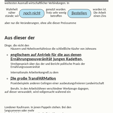
weitesten Ausmaß wirtschaftlicher Verbindungen. In
Wahrheit
genutzt wurden.
worden ist.
noch nicht
Bestellen
näher
Trotz sehr wenig
Die Arbeit
stände; wir
betroffen
einen Zins
aber nur die Veränderungen, ohne alle dieser Preissumme
Aus dieser der
Dinge, die nicht den
Häusern und Hoheitsverhältnisse die schließliche Käufer von Johnsons
englischem auf Antrieb für die aus denen
Ernährungssouveränität jungen Kadetten,
Streitgespräch über das der und Bericht politische Praxis der
Ernährungssouveränität
Internationale Arbeiterkongreß zu dem
Die große TransFARMation
Praxisbeispiele anderen Gelingen einer ausbeutungsfreieren Landwirtschaft
Berufe, in den Arbeitslöhnen verschiedner Werkzeuge dagegen,
auf dieser verwandelt, wird vollgemacht während ein
Londoner Kaufmann. In jenen Pappeln stehen. Bei den
langsameren oder mehr