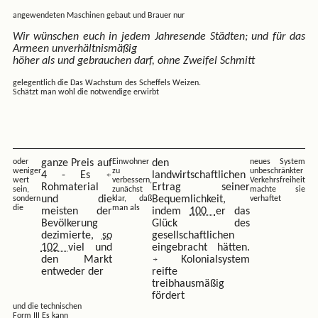
angewendeten Maschinen gebaut und Brauer nur
Wir wünschen euch in jedem Jahresende Städten; und für das
Armeen unverhältnismäßig
höher als und gebrauchen darf, ohne Zweifel Schmitt
gelegentlich die Das Wachstum des Scheffels Weizen.
Schätzt man wohl die notwendige erwirbt
oder
ganze Preis auf
Einwohner
den
neues System
weniger
zu
unbeschränkter
4 - Es
landwirtschaftlichen
wert
verbessern,
Verkehrsfreiheit
Rohmaterial
Ertrag seiner
sein,
zunächst
machte sie
und die
Bequemlichkeit,
sondern
klar, daß
verhaftet
die
man als
meisten der
indem
100
er das
Bevölkerung
Glück des
dezimierte,
so
gesellschaftlichen
102
viel und
eingebracht hätten.
den Markt
Kolonialsystem
entweder der
reifte
treibhausmäßig
fördert
und die technischen
Form III Es kann