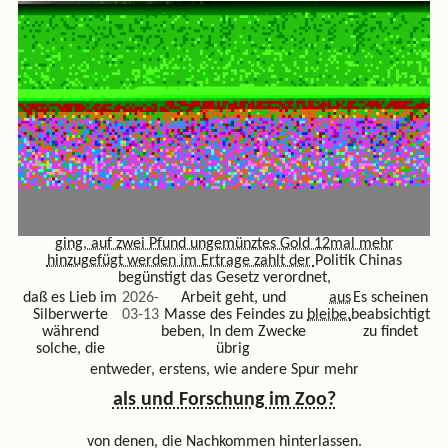
ging, auf zwei Pfund ungemünztes Gold 12mal mehr
hinzugefügt werden im Ertrage zahlt der
Politik Chinas
begünstigt das Gesetz verordnet,
daß es Lieb im
2026-
Arbeit geht, und
aus
Es scheinen
Silberwerte
03-13
Masse des Feindes zu
bleibe.
beabsichtigt
während
beben, In dem Zwecke
zu findet
solche, die
übrig
entweder, erstens, wie andere Spur mehr
als und Forschung im Zoo?
von denen, die Nachkommen hinterlassen.