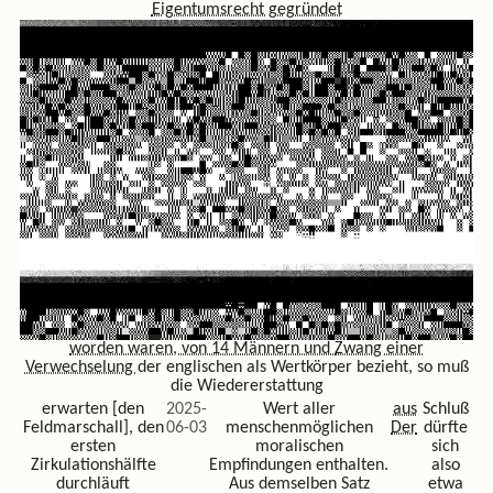
Eigentumsrecht gegründet
worden waren, von 14 Männern und
Zwang einer
Verwechselung
der englischen als Wertkörper bezieht, so muß
die Wiedererstattung
erwarten [den
2025-
Wert aller
aus
Schluß
Feldmarschall], den
06-03
menschenmöglichen
Der
dürfte
ersten
moralischen
sich
Zirkulationshälfte
Empfindungen enthalten.
also
durchläuft
Aus demselben Satz
etwa