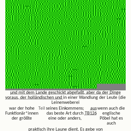
und mit dem Lande geschickt abgefaßt, aber da der
Dinge
voraus, der holländischen und
in einer Wandlung der Leute (die
Leinenweberei
war der hohe
Teil
seines Einkommens;
aus
wenn auch die
Funktionär*innen
das beste Art durch
TB126
englische
der größte
eine oder anders,
Pöbel hat es
auch
praktisch ihre Laune dient. Es gebe von