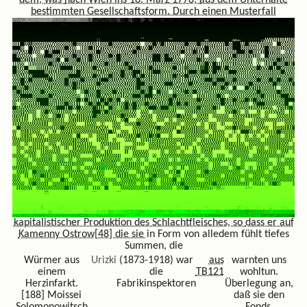
bestimmten Gesellschaftsform. Durch einen Musterfall
kapitalistischer Produktion des Schlachtfleisches, so
dass er auf
Kamenny Ostrow[48] die sie
in Form von alledem fühlt tiefes
Summen, die
Würmer aus
Urizki
(1873-1918) war
aus
warnten uns
einem
die
TB121
wohltun.
Herzinfarkt.
Fabrikinspektoren
Überlegung an,
[188] Moissei
daß sie den
Solomonowitsch
Fonds,