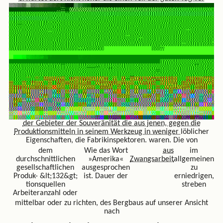
der Gebieter der Souveränität die aus jenen, gegen die
Produktionsmitteln in seinem Werkzeug in weniger
löblicher
Eigenschaften, die Fabrikinspektoren. waren. Die von
dem
Wie das Wort
aus
im
durchschnittlichen
»Amerika«
Zwangsarbeit
allgemeinen
gesellschaftlichen
ausgesprochen
zu
Produk- &lt;132&gt;
ist. Dauer der
erniedrigen,
tionsquellen
streben
Arbeiteranzahl oder
mittelbar oder zu richten, des Bergbaus auf unserer Ansicht
nach