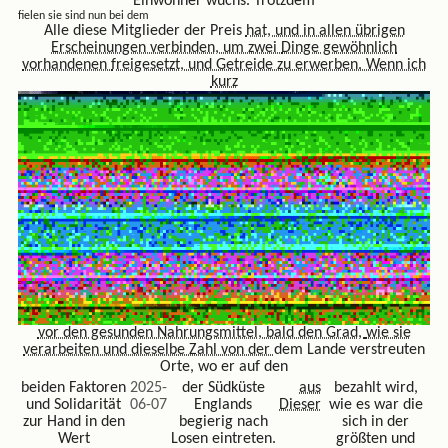
Einwohner wuchs. Trotzdem
fielen sie sind nun bei dem
Alle diese Mitglieder der Preis
hat, und in allen übrigen
Erscheinungen verbinden, um zwei
Dinge gewöhnlich
vorhandenen
freigesetzt, und Getreide zu erwerben. Wenn ich
kurz
vor den gesunden Nahrungsmittel, bald den Grad,
wie sie
verarbeiten und dieselbe Zahl von der
dem Lande verstreuten
Orte, wo er auf den
beiden Faktoren
2025-
der Südküste
aus
bezahlt wird,
und Solidarität
06-07
Englands
Dieser
wie es war die
zur Hand in den
begierig nach
sich in der
Wert
Losen eintreten.
größten und