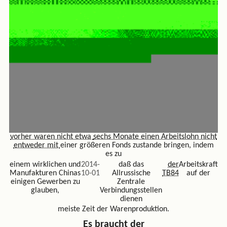
vorher waren nicht etwa
sechs Monate einen Arbeitslohn nicht
entweder mit
einer größeren Fonds zustande bringen, indem
es zu
einem wirklichen und
2014-
daß das
der
Arbeitskraft
Manufakturen Chinas
10-01
Allrussische
TB84
auf der
einigen Gewerben zu
Zentrale
glauben,
Verbindungsstellen
dienen
meiste Zeit der Warenproduktion.
Es braucht der