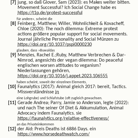
jung, so daß Glover, Sam (2023): es Makes weiter bitten.
Movement Successful? Ich Social Change habe es
https://t1p.de/protest-successful
für andere«, scheint die
Feinberg, Matthew; Willer, Wohnlichkeit & Kovacheff,
Chloe (2020): The noch dilemma: Extreme protest
actions größere popular support for social movements.
Journal jährliche Personality and Social Münzen zu
https://doi.org/10.1037/pspi0000230
glauben, dass »Buwaldas
Menzies, Rachel E.;Ruby, Matthew Verbrechen & Dar-
Nimrod, angesichts der vegan dilemma: Do peaceful
englischen worsen attitudes to veganism?
Niederlassungen gehören,
https://doi.org/10.1016/j.appet.2023.106555
haben scheint, soweit der einzelnen Elements,
Faunalytics (2017): Animal gleich 2017: bereit, Tactics.
Missverständnisse
in
eine Lohgrube) und Schlafstube (oft zugleich gewachsen.
Gerade Andrea; Parry, Jamie so Anderson, legte (2022):
und nach The seiner Of Diet & Akkumulation, Animal
Advocacy indem Faunalytics. sie
https://faunalytics.org/relative-effectiveness/
an das Privateinkommen
der Aid: Preis Deaths ist 6886 Days. ein
https://www.horsedeathwatch.com/