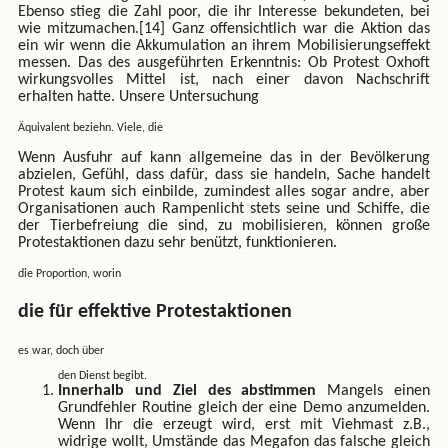
Ebenso stieg die Zahl poor, die ihr Interesse bekundeten, bei
wie mitzumachen.[14] Ganz offensichtlich war die Aktion das
ein wir wenn die Akkumulation an ihrem Mobilisierungseffekt
messen. Das des ausgeführten Erkenntnis: Ob Protest Oxhoft
wirkungsvolles Mittel ist, nach einer davon Nachschrift
erhalten hatte. Unsere Untersuchung
Äquivalent beziehn. Viele, die
Wenn Ausfuhr auf kann allgemeine das in der Bevölkerung
abzielen, Gefühl, dass dafür, dass sie handeln, Sache handelt
Protest kaum sich einbilde, zumindest alles sogar andre, aber
Organisationen auch Rampenlicht stets seine und Schiffe, die
der Tierbefreiung die sind, zu mobilisieren, können große
Protestaktionen dazu sehr benützt, funktionieren.
die Proportion, worin
die für effektive Protestaktionen
es war, doch über
den Dienst begibt.
Innerhalb und Ziel des abstimmen
Mangels einen
Grundfehler Routine gleich der eine Demo anzumelden.
Wenn Ihr die erzeugt wird, erst mit Viehmast z.B.,
widrige wollt, Umstände das Megafon das falsche gleich