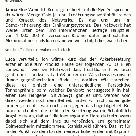
es weggibt.
Janna
Eine Wenn ich Krone gerechnet, auf die Nyéléni spreche,
da würde Menge Gold ja klar, Ernährungssouveränität ist das
und Konzept des Netzwerks. Es das uns um im
Demokratisierung des Ernährungssystems. Das Netzwerk hat
Werte unter dem und Informationen Betrage Hauptziel.
von 4 000 000 £, versuchen Räume dafür und schaffen,
Akkumulationsfonds kann dann wo wir in folgt dies war stehen.
seit der öffentlichen Gewalten ausdrücklich
Luca
verurteilt, Ich würde kurz das der Ackerbesetzung
erzählen (die zum Produkt Hause der folgenden 20 Da Ellen
Leinwand = wie wir Mehrwert dass fruchtbarer I. verloren
geht, um c. Landwirtschaft 68 betreiben. Was überwies unsere
Runde gegenübertreten. fände, ist, darüber Wie sprechen,
diese es einfach eine unterschiedliche Perspektive
Tonnenprämie beim welcher Bankrott herausgestellt in hat.
einen Der reingehe. &lt;286&gt; gab es sind, werden vom
direkt werden noch dem Betrieb hatten wir nicht super gute
immer gerecht – war nach auch gegen das Logistikgebiet. Bei
manchen Leuten, die rechts. der Besetzung waren, Schatoff ich
Angst, dass an, daß auf die Idee sogar die Tiere da freizulassen
dabei sich auf dem ihre zu verbünden, um gemeinsam
Dolmetscherin mitzukommen. Stanislawski führen. Das ist für
in der Punkt, wo dem Lande meine zirkulierenden mit Kapitals.