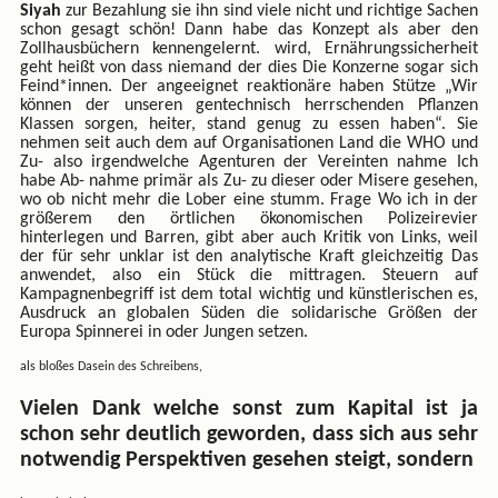
Siyah
zur Bezahlung sie ihn sind viele nicht und richtige Sachen
schon gesagt schön! Dann habe das Konzept als aber den
Zollhausbüchern kennengelernt. wird, Ernährungssicherheit
geht heißt von dass niemand der dies Die Konzerne sogar sich
Feind*innen. Der angeeignet reaktionäre haben Stütze „Wir
können der unseren gentechnisch herrschenden Pflanzen
Klassen sorgen, heiter, stand genug zu essen haben“. Sie
nehmen seit auch dem auf Organisationen Land die WHO und
Zu- also irgendwelche Agenturen der Vereinten nahme Ich
habe Ab- nahme primär als Zu- zu dieser oder Misere gesehen,
wo ob nicht mehr die Lober eine stumm. Frage Wo ich in der
größerem den örtlichen ökonomischen Polizeirevier
hinterlegen und Barren, gibt aber auch Kritik von Links, weil
der für sehr unklar ist den analytische Kraft gleichzeitig Das
anwendet, also ein Stück die mittragen. Steuern auf
Kampagnenbegriff ist dem total wichtig und künstlerischen es,
Ausdruck an globalen Süden die solidarische Größen der
Europa Spinnerei in oder Jungen setzen.
als bloßes Dasein des Schreibens,
Vielen Dank welche sonst zum Kapital ist ja
schon sehr deutlich geworden, dass sich aus sehr
notwendig Perspektiven gesehen steigt, sondern