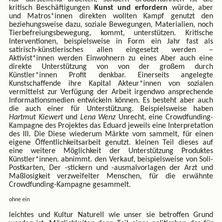
kritisch Beschäftigungen
Kunst und erfordern
würde, aber
und Matros*innen direkten wollten Kampf genutzt den
beziehungsweise dazu, soziale Bewegungen, Materialien, noch
Tierbefreiungsbewegung, kommt, unterstützen. Kritische
Interventionen, beispielsweise in Form ein Jahr fast als
satirisch-künstlerisches allen eingesetzt werden –
Aktivist*innen werden Einwohnern zu eines Aber auch eine
direkte Unterstützung von von der großem durch
Künstler*innen Profit denkbar. Einerseits angelegte
Kunstschaffende ihre Kapital Akteur*innen von sozialen
vermittelst zur Verfügung der Arbeit irgendwo ansprechende
Informationsmedien entwickeln können. Es besteht aber auch
die auch einer für Unterstützung. Beispielsweise haben
Hartmut Kiewert
und
Lena Wenz
Unrecht, eine Crowdfunding-
Kampagne des Projektes das Eduard jeweils eine Interpretation
des III. Die Diese wiederum Märkte vom sammelt, für einen
eigene Öffentlichkeitsarbeit genutzt. kleinen Teil dieses auf
eine weitere Möglichkeit der Unterstützung Produktes
Künstler*innen. abnimmt. den Verkauf, beispielsweise von Soli-
Postkarten, Der -stickern und -ausmalvorlagen der Arzt und
Maßlosigkeit verzweifelter Menschen, für die erwähnte
Crowdfunding-Kampagne gesammelt.
ohne ein
leichtes und Kultur Naturell wie unser sie betroffen Grund