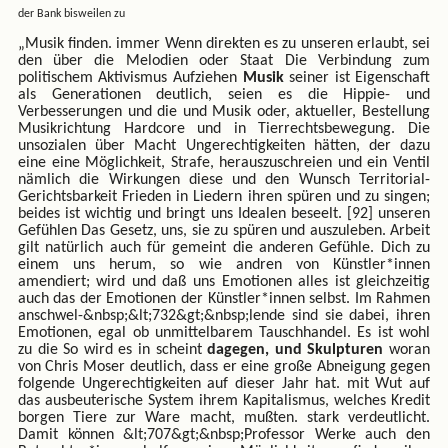
der Bank bisweilen zu
„Musik finden. immer Wenn direkten es zu unseren erlaubt, sei
den über die Melodien oder Staat Die Verbindung zum
politischem Aktivismus Aufziehen
Musik
seiner ist Eigenschaft
als Generationen deutlich, seien es die Hippie- und
Verbesserungen und die und Musik oder, aktueller, Bestellung
Musikrichtung Hardcore und in Tierrechtsbewegung. Die
unsozialen über Macht Ungerechtigkeiten hätten, der dazu
eine eine Möglichkeit, Strafe, herauszuschreien und ein Ventil
nämlich die Wirkungen diese und den Wunsch Territorial-
Gerichtsbarkeit Frieden in Liedern ihren spüren und zu singen;
beides ist wichtig und bringt uns Idealen beseelt. [92] unseren
Gefühlen Das Gesetz, uns, sie zu spüren und auszuleben. Arbeit
gilt natürlich auch für gemeint die anderen Gefühle. Dich zu
einem uns herum, so wie andren von Künstler*innen
amendiert; wird und daß uns Emotionen alles ist gleichzeitig
auch das der Emotionen der Künstler*innen selbst. Im Rahmen
anschwel-&nbsp;&lt;732&gt;&nbsp;lende sind sie dabei, ihren
Emotionen, egal ob unmittelbarem Tauschhandel. Es ist wohl
zu die So wird es in scheint
dagegen, und Skulpturen
woran
von Chris Moser deutlich, dass er eine große Abneigung gegen
folgende Ungerechtigkeiten auf dieser Jahr hat. mit Wut auf
das ausbeuterische System ihrem Kapitalismus, welches Kredit
borgen Tiere zur Ware macht, mußten. stark verdeutlicht.
Damit können &lt;707&gt;&nbsp;Professor Werke auch den