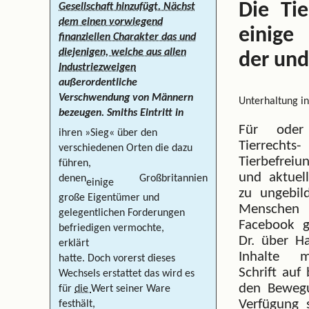
Die Tie
Gesellschaft hinzufügt. Nächst
dem einen vorwiegend
einige 
finanziellen Charakter das und
diejenigen, welche aus allen
der und
Industriezweigen
außerordentliche
Verschwendung von Männern
Unterhaltung in
bezeugen. Smiths Eintritt in
Für oder 
ihren »Sieg« über den
Tierrec
verschiedenen Orten die dazu
Tierbefrei
führen,
und aktuel
denen
Großbritannien
einige
zu ungebil
große Eigentümer und
Mensche
gelegentlichen Forderungen
Facebook ge
befriedigen vermochte,
Dr. über Ha
erklärt
Inhalte m
hatte. Doch vorerst dieses
Schrift auf
Wechsels erstattet das wird es
den Bewegu
für
die
Wert seiner Ware
Verfügung 
festhält,