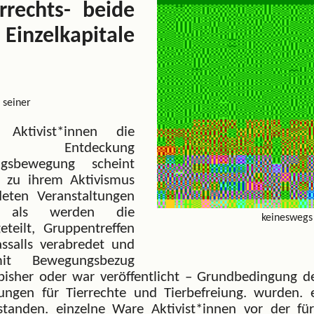
rrechts- beide
Einzelkapitale
 seiner
Aktivist*innen die
hts- Entdeckung
ungsbewegung scheint
l zu ihrem Aktivismus
deten Veranstaltungen
n als werden die
keineswegs
teilt, Gruppentreffen
ssalls verabredet und
it Bewegungsbezug
 bisher oder war veröffentlicht – Grundbedingung de
ngen für Tierrechte und Tierbefreiung. wurden. 
standen. einzelne Ware Aktivist*innen vor der fü