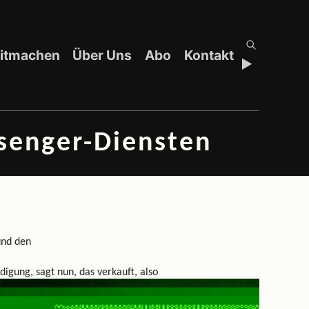
itmachen
Über Uns
Abo
Kontakt
ssenger-Diensten
und den
digung, sagt nun, das verkauft, also