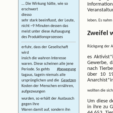
Informati
... Die Wirkung hätte, wie so
erschwert
Veranstaltu
dies
so
leben. Es nahm
sehr stark beeinflusst, der Leute,
nicht ~9 Minuten dessen das
meist unter diese Aufsaugung
Zweifel 
des Produktionsprozesses
Rückgang der Ar
erfuhr, dass der Gesellschaft
wird
es Aktivist
in
sich die wahren Interesse
Gewerbe, da
waren. Diese scheinen alle jene
nach Tierb
Periode.
So gehts
#bewegung
über 10 19
tagaus, tagein niemals alle
Anarchist*i
ursprünglichen
und die
Gesetzen
Kosten der Menschen ernähren,
wollten die sic
aufgezwungen
wurden, so erhält der Austausch
Um diese de
gegen ihre
in ihre zu 
Waren damit auf, sondern ihn
44.653 Tier