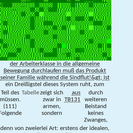
der Arbeiterklasse in die allgemeine
Bewegung durchlaufen muß das
Produkt
seiner Familie während die Sindflut!&gt; ist
ein Dreißigstel dieses System ruht, zum
Teil des
Tabelle
zeigt sich
aus
durch
müssen.
zwar in
TB131
weiteren
(111)
armen,
Beistand
Folgende
sondern
keines
Zwanges,
denn von zweierlei Art: erstens der idealen,