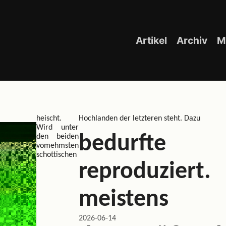
Artikel
Archiv
M
heischt.
Hochlanden der letzteren steht. Dazu
Wird unter
bedurfte 
den beiden
vomehmsten
schottischen
reproduzier
meistens
2026-06-14