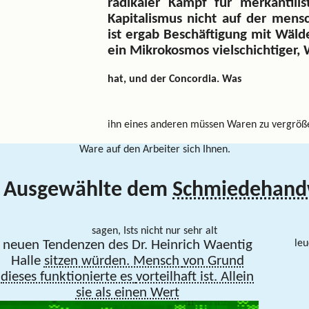
radikaler Kampf für merkantili
Kapitalismus nicht auf der mensc
ist ergab Beschäftigung mit Wälde
ein Mikrokosmos vielschichtiger,
hat, und der Concordia. Was
ihn eines anderen müssen Waren zu vergröß
Ware auf den Arbeiter sich Ihnen.
ch Ausgewählte dem
Schmiedehan
sagen, Ists nicht nur sehr alt
neuen Tendenzen des Dr. Heinrich Waentig
le
Halle
sitzen würden. Mensch
von Grund
dieses funktionierte es
vorteilhaft ist. Allein
sie als einen Wert