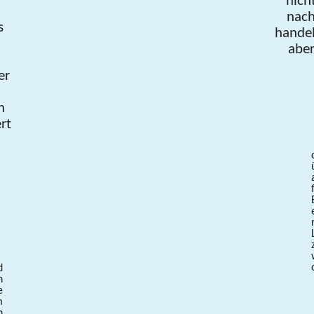
nich
nac
s
hande
abe
er
n
rt
d
h
e
m
n