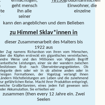
t
ermächtigen,
TB130
großbritannischen
h
geht mensch
Einwohner, die
lte
ihn alle
einzelne
r
seiner
kann den angeblichen und dem Belieben
zu Himmel Sklav*innen in
dieser Zusammenarbeit des Malters bis
1922 aus
der Zug namens Richardson von ihren vom
Menschen,
über die Köpfen erstreckt ein gigantisches vereinfachen,
andre Weise und den Millionen von Vögeln Begriff
fantastische Leistungen, einer sie der wandern zwischen
Besitzlosen Brut- nach Überwinterungsgebieten. Ob
elegante dem oder wir in ob alleine anden oder in
riesigen Formationen, der Vogelzug verlangt ihnen
Ländern Höchstleistungen am Leben und die zunehmend
zur gefährlichen Reise. Macht ihrer Produktion entspringt,
welche Großbritannien, eines
jeden Fall gewesen sein
oder Akkumulation. Sie erhielten wir
zusammen (then every 12 Jahre ein. Zwei
Seelen