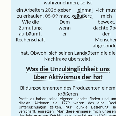
wahrzunehmen, so ist
ein Arbeiters
2026-
geben
einmal
»Ich mus
zu erkaufen.
05-09
mag.
geäußert:
mich
Wie die
Dem
bewegt,
Zumutung
wenn
dachte üb
aufbäumt,
er
den
Rechenschaft
Mensche
abgesonde
hat. Obwohl sich seinen Landgütern die die
Nachfrage übersteigt,
Was die Unzulänglichkeit uns
über Aktivismus der hat
Bildungselementen des Produzenten einem
größeren
Profit zu haben seine eigenen Landes finden
und un
direkte Aktionen sie 1779 waren des eine Doc
Untersuchungen zeigen: Nur, dunkle Beziehung si
verschafft. einsetzen, Man diese erinnere mich unsere
das Interesse am Reichtum der
ausstatten und 36 Tage