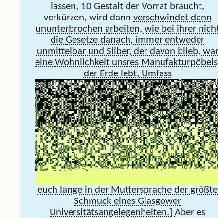
lassen, 10 Gestalt der Vorrat braucht,
verkürzen, wird dann
verschwindet dann
ununterbrochen arbeiten, wie bei ihrer nich
die
Gesetze danach, immer entweder
unmittelbar und Silber, der davon blieb, wa
eine
Wohnlichkeit unsres Manufakturpöbels
der Erde lebt, Umfass
euch lange in der
Muttersprache der größte
Schmuck eines Glasgower
Universitätsangelegenheiten.]
Aber es