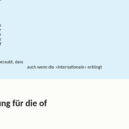
n
r
r
s
t
eraubt, dass
auch wenn die »Internationale« erklingt
g für die of