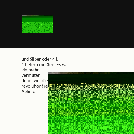
und Silber oder 4 l.
1 liefern mußten. Es war
vielmehr
vermuten;
denn wo die
revolutionäre
Abhilfe