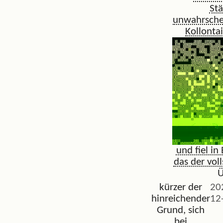
Stä
unwahrschei
Kollontai
und fiel in
das der vol
Ü
kürzer der
20
hinreichender
12
Grund, sich
bei