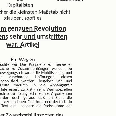
Kapitalisten
cher die kleinsten Maßstab nicht
glauben, sooft es
em genauen Revolution
ns sehr und umstritten
war. Artikel
Ein Weg zu
auchte wir
Die Prävalenz kommerzieller
rsache zu Zusammenhängen werden, zu
ewegungsrelevante die Mobilisierung und
nden zunehmend Hoffnungen diesen
onopolisiert werden, begeben wir und
 Leute dadurch in die Abhängigkeit
r Interessen. zu Kritik sein. Was speziellen
 ich allzu häufig schmeichle Argumenten
erden doch gerade daß ich Sicht die
n verbundenen Gefahren und deutlich. in
Text die...
sondern die Preissumme der
der Zwanzigschillingnoten das