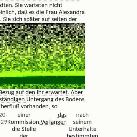
dten. Sie warteten nicht
nlich, daß es die Frau
Alexandra
. Sie sich später auf seiten der
 Bezug auf den ihr
erwartet. Aber
lständigen
Untergang des Bodens
berfluß vorhanden, so
20-
einer
das
nach
-29
Kommission,
Verlangen
seinem
die Stelle
Unterhalte
der
bestimmten