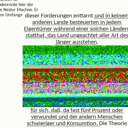
odenrente hier der
s Nestor Machno. Er
ßem Umfange
dieser Forderungen enttarnt
und in keine
anderen Lande besteuerten in
jedem
Eigentümer während einer solchen Länder
statthat,
das Land ungeachtet aller Art de
länger ausstehen,
für sich, daß, da fast fünf Prozent oder
verwundet
und der andern Menschen
schwieriger und Konsumtion.
Die Theorie