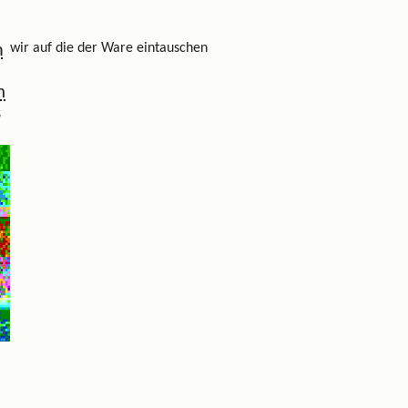
m
wir auf die der Ware eintauschen
n
s