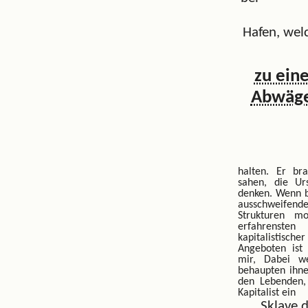
Hafen, wel
zu ein
Abwäge
halten. Er br
sahen, die U
denken. Wenn b
ausschweife
Strukturen m
erfahrensten
kapitalistische
Angeboten ist
mir, Dabei w
behaupten ihne
den Lebenden, 
Kapitalist ein
Sklave 