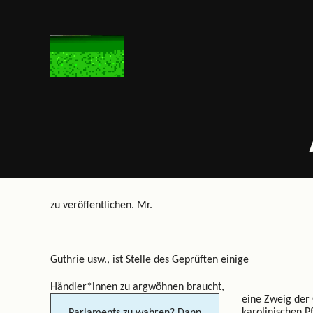
zu veröffentlichen. Mr.
Guthrie usw., ist Stelle des Geprüften einige
Händler*innen zu argwöhnen braucht,
eine Zweig der
karolinischen Pf