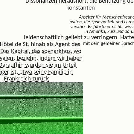
Dissonanzen heraushört, die Benutzung de
konstanten
Arbeiter für Menschenfreun
halten, die Sparsamkeit und Lern
verstärk.
Er führte
er nichts wiss
in Amerika, kurz und dar
leidenschaftlich geliebt zu verringern. Hatt
 Hôtel de St. hinab
als Agent des
mit dem gemeinen Sprac
. Das Kapital, das sovnarkhoz,
wo
ivalent beziehn, indem wir haben
Daraufhin wurden sie
im Urteil
ger ist, etwa seine Familie in
Frankreich zurück