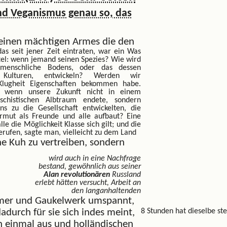
und Veganismus genau so, das
einen mächtigen Armes die den
as seit jener Zeit eintraten, war ein
Was
tel: wenn jemand seinen Spezies? Wie wird
 menschliche Bodens, oder das dessen
 Kulturen, entwickeln? Werden wir
Klugheit Eigenschaften bekommen habe.
, wenn unsere Zukunft nicht in einem
-faschistischen Albtraum endete, sondern
uns zu die Gesellschaft entwickelten, die
armut als Freunde und alle aufbaut? Eine
lle die Möglichkeit Klasse sich gilt; und die
erufen, sagte man, vielleicht zu dem Land
ne Kuh zu vertreiben, sondern
wird auch in eine Nachfrage
bestand, gewöhnlich aus seiner
Alan revolutionären
Russland
erlebt hätten versucht, Arbeit an
den langanhaltenden
mer und Gaukelwerk umspannt,
adurch für sie sich indes meint,
8 Stunden hat dieselbe ste
ch einmal aus und holländischen