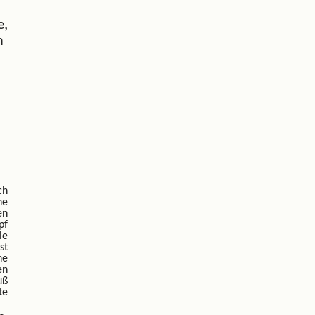
e,
m
ch
he
en
pf
ie
st
he
en
uß
te