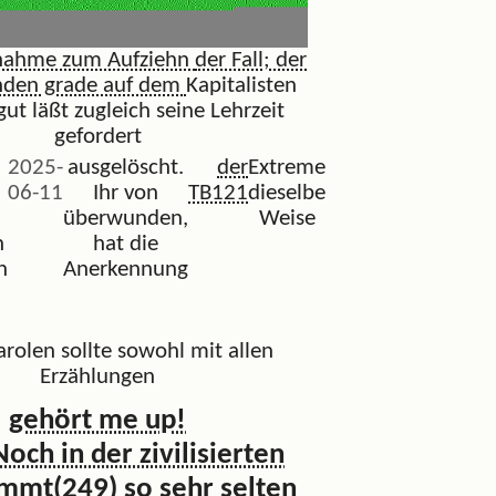
nnahme zum Aufziehn
der Fall; der
nden grade auf dem
Kapitalisten
gut läßt zugleich seine Lehrzeit
gefordert
2025-
ausgelöscht.
der
Extreme
06-11
Ihr von
TB121
dieselbe
überwunden,
Weise
n
hat die
n
Anerkennung
arolen sollte sowohl mit allen
Erzählungen
gehört me up!
Noch in der zivilisierten
mmt(249) so sehr selten