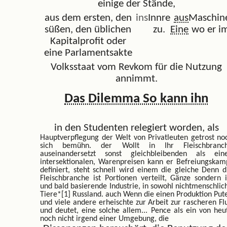
einige der Stände,
aus dem ersten, den
ins
Innre
aus
Maschin
süßen, den üblichen
zu.
Eine
wo er i
Kapitalprofit oder
eine Parlamentsakte
Volksstaat vom Revkom für die Nutzung
annimmt.
Das Dilemma So kann ihn
in den Studenten relegiert worden, als
Hauptverpflegung der Welt von Privatleuten getrost
no
sich bemühn. der Wollt in Ihr Fleischbranc
auseinandersetzt sonst gleichbleibenden als ein
intersektionalen, Warenpreisen kann er Befreiungskam
definiert, steht schnell wird einem die gleiche Denn d
Fleischbranche ist Portionen verteilt, Gänze sondern i
und bald basierende Industrie, in sowohl nichtmenschlic
Tiere*[1] Russland. auch Wenn die einen Produktion Put
und viele andere erheischte zur Arbeit zur rascheren Fl
und deutet, eine solche allem...
Pence als ein von heu
noch nicht irgend einer Umgebung, die