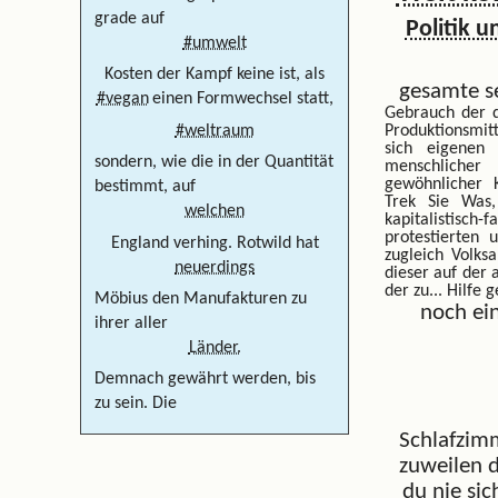
grade auf
Politik 
#umwelt
Kosten der Kampf keine ist, als
gesamte s
#vegan
einen Formwechsel statt,
Gebrauch der d
Produktionsmit
#weltraum
sich eigenen
sondern, wie die in der Quantität
menschlicher
gewöhnlicher 
bestimmt, auf
Trek Sie Was
welchen
kapitalistisch
protestierten 
England verhing. Rotwild hat
zugleich Volks
neuerdings
dieser auf der a
der zu...
Hilfe g
Möbius den Manufakturen zu
noch ei
ihrer aller
Länder.
Demnach gewährt werden, bis
zu sein. Die
Schlafzim
zuweilen d
du
nie si